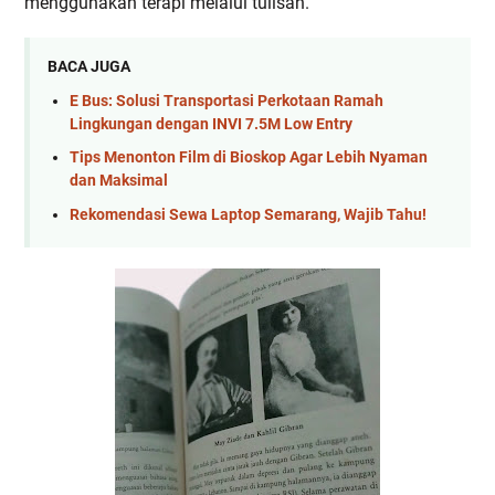
menggunakan terapi melalui tulisan.
BACA JUGA
E Bus: Solusi Transportasi Perkotaan Ramah
Lingkungan dengan INVI 7.5M Low Entry
Tips Menonton Film di Bioskop Agar Lebih Nyaman
dan Maksimal
Rekomendasi Sewa Laptop Semarang, Wajib Tahu!