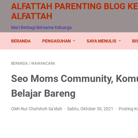
ALFATTAH PARENTING BLOG K
ALFATTAH
Mari Berbagi Bersama Keluarga
BERANDA
PENGASUHAN
SAYA MENULIS
BI
BERANDA
/
WAWANCARA
Seo Moms Community, Komun
Belajar Bareng
Oleh Nur Chafshoh Sa'idah
Sabtu, Oktober 30, 2021
Posting 