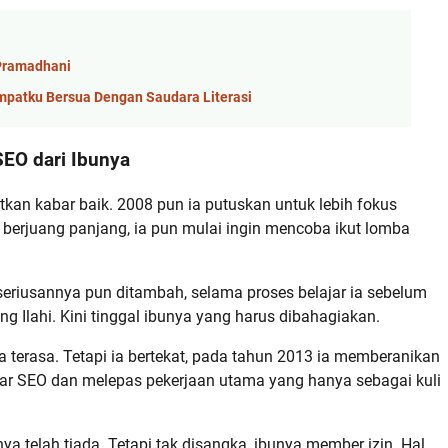
 Pramadhani
mpatku Bersua Dengan Saudara Literasi
EO dari Ibunya
tkan kabar baik. 2008 pun ia putuskan untuk lebih fokus
 berjuang panjang, ia pun mulai ingin mencoba ikut lomba
eseriusannya pun ditambah, selama proses belajar ia sebelum
 Ilahi. Kini tinggal ibunya yang harus dibahagiakan.
a terasa. Tetapi ia bertekat, pada tahun 2013 ia memberanikan
lajar SEO dan melepas pekerjaan utama yang hanya sebagai kuli
 telah tiada. Tetapi tak disangka, ibunya member izin. Hal