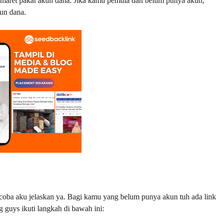
ndomaret pakai akun dana. Jika kamu pemula dan belum punya akun,
kun dana.
coba aku jelaskan ya. Bagi kamu yang belum punya akun tuh ada link
ng guys ikuti langkah di bawah ini: