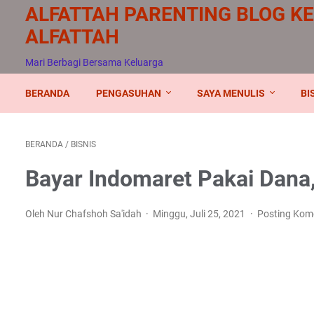
ALFATTAH PARENTING BLOG K
ALFATTAH
Mari Berbagi Bersama Keluarga
BERANDA
PENGASUHAN
SAYA MENULIS
BI
BERANDA
/
BISNIS
Bayar Indomaret Pakai Dana
Oleh Nur Chafshoh Sa'idah
Minggu, Juli 25, 2021
Posting Kom