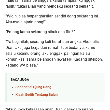
malu lah sama pelanggan, kalau tampilanku nggak
rapih.” tukas Dian yang mengaku seorang penjahit.
“Widih, bisa berpenghasilan sendiri dong sekarang ini.
Aku-nya diajarin dong!”
“Emang kamu sekarang sibuk apa Rin?”
“Ya beginilah, seorang kuli huruf dan angka. Aku nulis
Dian, aku juga kerja dari rumah, tapi bedanya, kamu
selalu ketemu orang, aku enggak, palingan kalau
komunikasi sama pelanggan lewat HP. Kadang ditelpon,
kadang WA biasa.”
BACA JUGA
Sahabat di Ujung Gang
Kisah Sedih Tentang Bulan
“Aku punya kebiasaan aneh Dian, gara-gara jarang