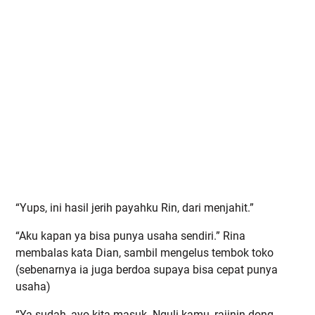
“Yups, ini hasil jerih payahku Rin, dari menjahit.”
“Aku kapan ya bisa punya usaha sendiri.” Rina
membalas kata Dian, sambil mengelus tembok toko
(sebenarnya ia juga berdoa supaya bisa cepat punya
usaha)
“Ya sudah, ayo kita masuk. Nguli kamu, rajinin dong,