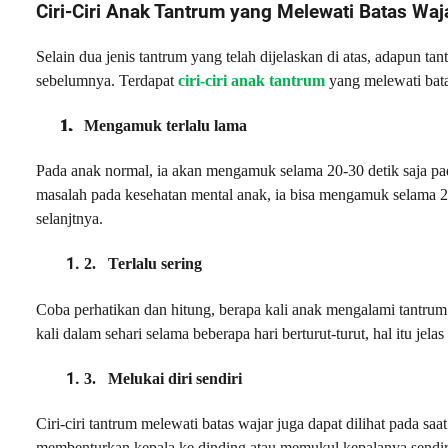
Ciri-Ciri Anak Tantrum yang Melewati Batas Waj
Selain dua jenis tantrum yang telah dijelaskan di atas, adapun ta
sebelumnya. Terdapat
ciri-ciri anak tantrum
yang melewati batas
1.
Mengamuk terlalu lama
Pada anak normal, ia akan mengamuk selama 20-30 detik saja pad
masalah pada kesehatan mental anak, ia bisa mengamuk selama 25
selanjtnya.
2.
Terlalu sering
Coba perhatikan dan hitung, berapa kali anak mengalami tantrum d
kali dalam sehari selama beberapa hari berturut-turut, hal itu je
3.
Melukai diri sendiri
Ciri-ciri tantrum melewati batas wajar juga dapat dilihat pada saa
membenturkan kepala ke dinding atau memukul kepalanya sendir