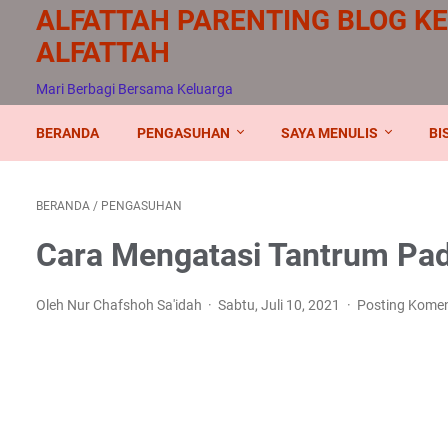
ALFATTAH PARENTING BLOG K
ALFATTAH
Mari Berbagi Bersama Keluarga
BERANDA
PENGASUHAN
SAYA MENULIS
BI
BERANDA
/
PENGASUHAN
Cara Mengatasi Tantrum Pad
Oleh Nur Chafshoh Sa'idah
Sabtu, Juli 10, 2021
Posting Kome