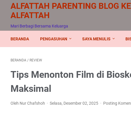
ALFATTAH PARENTING BLOG K
ALFATTAH
Mari Berbagi Bersama Keluarga
BERANDA
PENGASUHAN
SAYA MENULIS
BI
BERANDA
/
REVIEW
Tips Menonton Film di Bios
Maksimal
Oleh Nur Chafshoh
Selasa, Desember 02, 2025
Posting Komen