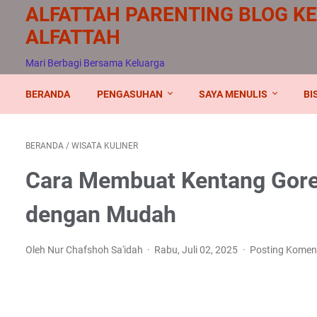
ALFATTAH PARENTING BLOG K
ALFATTAH
Mari Berbagi Bersama Keluarga
BERANDA
PENGASUHAN
SAYA MENULIS
BI
BERANDA
/
WISATA KULINER
Cara Membuat Kentang Gore
dengan Mudah
Oleh Nur Chafshoh Sa'idah
Rabu, Juli 02, 2025
Posting Komen