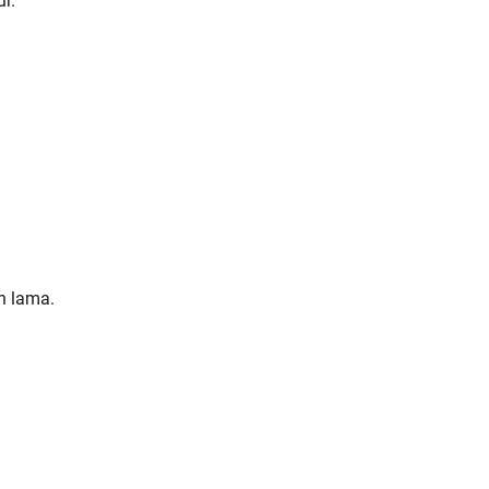
r.
n lama.