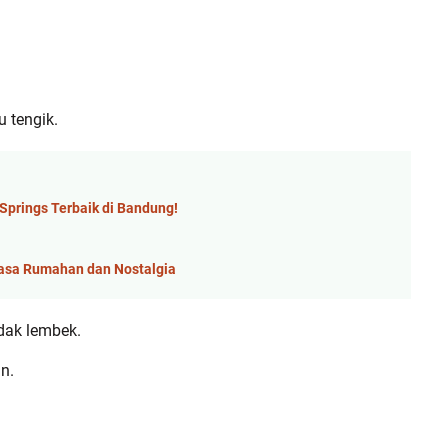
 tengik.
prings Terbaik di Bandung!
asa Rumahan dan Nostalgia
dak lembek.
n.