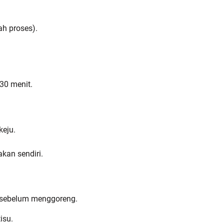
ah proses).
30 menit.
keju.
kan sendiri.
 sebelum menggoreng.
isu.