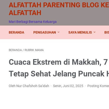
ALFATTAH PARENTING BLOG K
ALFATTAH
Mari Berbagi Bersama Keluarga
BERANDA
PENGASUHAN
SAYA MENULIS
BI
BERANDA
/
RUBRIK MAMA
Cuaca Ekstrem di Makkah, 7
Tetap Sehat Jelang Puncak 
Oleh Nur Chafshoh Sa'idah
Senin, Juni 02, 2025
Posting Kome