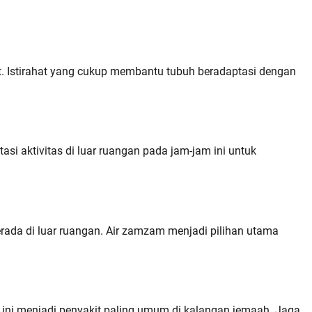
at. Istirahat yang cukup membantu tubuh beradaptasi dengan
si aktivitas di luar ruangan pada jam-jam ini untuk
erada di luar ruangan. Air zamzam menjadi pilihan utama
ini menjadi penyakit paling umum di kalangan jemaah. Jaga