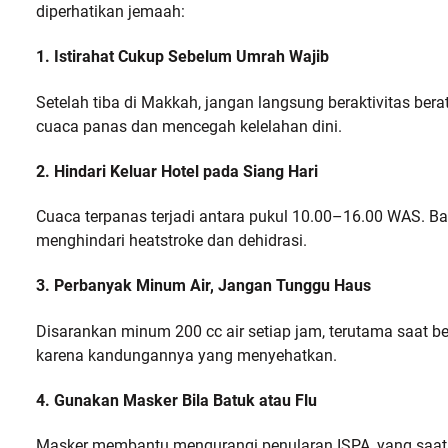
diperhatikan jemaah:
1. Istirahat Cukup Sebelum Umrah Wajib
Setelah tiba di Makkah, jangan langsung beraktivitas ber
cuaca panas dan mencegah kelelahan dini.
2. Hindari Keluar Hotel pada Siang Hari
Cuaca terpanas terjadi antara pukul 10.00–16.00 WAS. Bata
menghindari heatstroke dan dehidrasi.
3. Perbanyak Minum Air, Jangan Tunggu Haus
Disarankan minum 200 cc air setiap jam, terutama saat b
karena kandungannya yang menyehatkan.
4. Gunakan Masker Bila Batuk atau Flu
Masker membantu mengurangi penularan ISPA, yang saat 