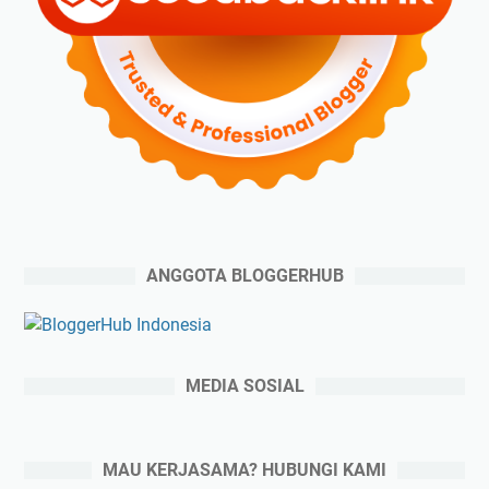
ANGGOTA BLOGGERHUB
MEDIA SOSIAL
MAU KERJASAMA? HUBUNGI KAMI