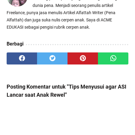
dunia pena. Menjadi seorang penulis artikel
Freelance, punya jasa menulis Artikel Alfattah Writer (Pena
Alfattah) dan juga suka nulis cerpen anak. Saya di ACME
EDUKASI sebagai pengisi rubrik cerpen anak.
Berbagi
Posting Komentar untuk "Tips Menyusui agar ASI
Lancar saat Anak Rewel"