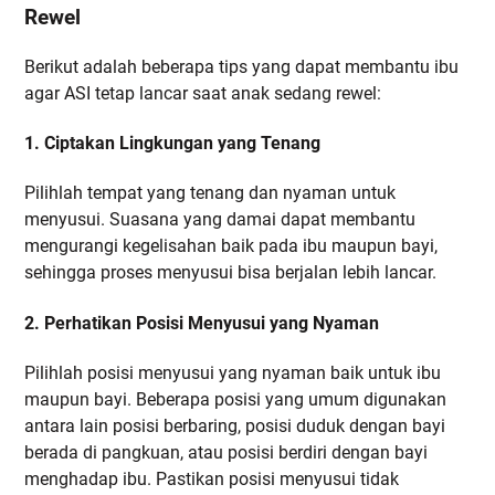
Rewel
Berikut adalah beberapa tips yang dapat membantu ibu
agar ASI tetap lancar saat anak sedang rewel:
1. Ciptakan Lingkungan yang Tenang
Pilihlah tempat yang tenang dan nyaman untuk
menyusui. Suasana yang damai dapat membantu
mengurangi kegelisahan baik pada ibu maupun bayi,
sehingga proses menyusui bisa berjalan lebih lancar.
2. Perhatikan Posisi Menyusui yang Nyaman
Pilihlah posisi menyusui yang nyaman baik untuk ibu
maupun bayi. Beberapa posisi yang umum digunakan
antara lain posisi berbaring, posisi duduk dengan bayi
berada di pangkuan, atau posisi berdiri dengan bayi
menghadap ibu. Pastikan posisi menyusui tidak