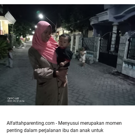
Alfattahparenting.com - Menyusui merupakan momen
penting dalam perjalanan ibu dan anak untuk