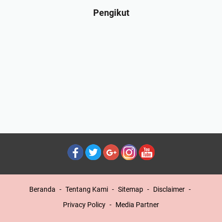
Pengikut
Beranda
Tentang Kami
Sitemap
Disclaimer
Privacy Policy
Media Partner