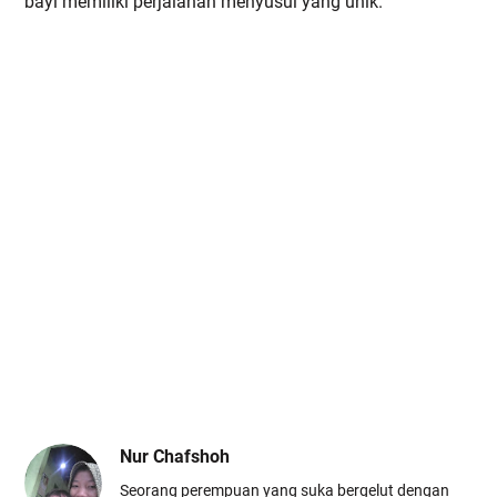
bayi memiliki perjalanan menyusui yang unik.
Nur Chafshoh
Seorang perempuan yang suka bergelut dengan