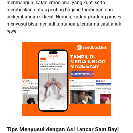
membangun ikatan emosional yang kuat, serta
memberikan nutrisi penting bagi pertumbuhan dan
perkembangan si kecil. Namun, kadang-kadang proses
menyusui bisa menjadi tantangan, terutama saat anak
rewel.
Tips Menyusui dengan Asi Lancar Saat Bayi