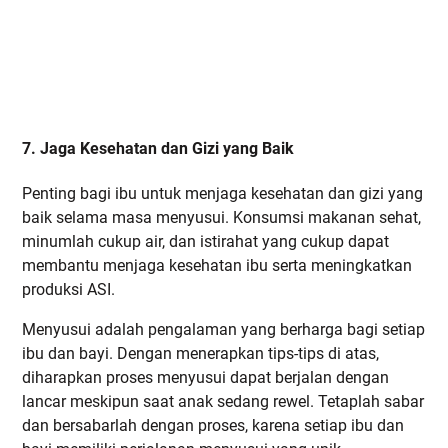
7. Jaga Kesehatan dan Gizi yang Baik
Penting bagi ibu untuk menjaga kesehatan dan gizi yang
baik selama masa menyusui. Konsumsi makanan sehat,
minumlah cukup air, dan istirahat yang cukup dapat
membantu menjaga kesehatan ibu serta meningkatkan
produksi ASI.
Menyusui adalah pengalaman yang berharga bagi setiap
ibu dan bayi. Dengan menerapkan tips-tips di atas,
diharapkan proses menyusui dapat berjalan dengan
lancar meskipun saat anak sedang rewel. Tetaplah sabar
dan bersabarlah dengan proses, karena setiap ibu dan