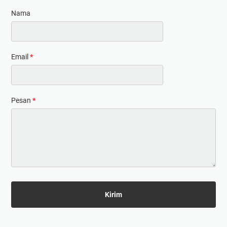
Nama
Email
*
Pesan
*