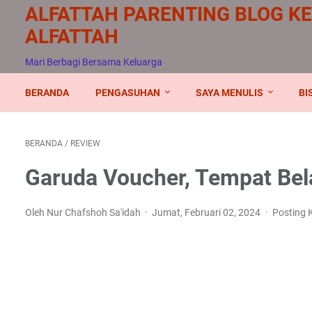
ALFATTAH PARENTING BLOG K
ALFATTAH
Mari Berbagi Bersama Keluarga
BERANDA
PENGASUHAN
SAYA MENULIS
BI
BERANDA
/
REVIEW
Garuda Voucher, Tempat Bel
Oleh Nur Chafshoh Sa'idah
Jumat, Februari 02, 2024
Posting 