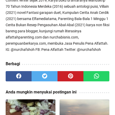
Content Writer sejak 2019, Karya buku di antaranya Manuskrip
70 Tahun Indonesia Merdeka (2016) sebuah antologi puisi, Villain
(2021) novel Fantasi garapan duet, Kumpulan Cerita Anak Cerdik
(2021) bersama Elfamediatama, Parenting Bala-Bala 1 Minggu 1
Cerita Bukan Resep Pengasuhan Abal-Abal (2021) karya non fiksi
bareng para blogger, kunjungi rumah literasinya
alfattahparenting.com dan nurchabisnis.com,
perempuanberkarya.com, membuka Jasa Penulis Pena Alfattah.
IG: @nurchafshoh FB: Pena Alfattah Twitter: @nurchafshoh
Berbagi
Anda mungkin menyukai postingan ini