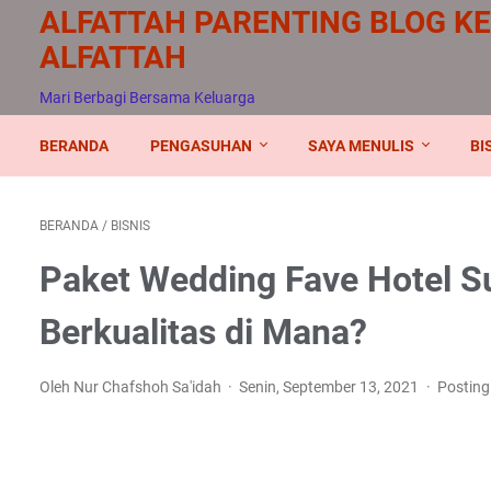
ALFATTAH PARENTING BLOG K
ALFATTAH
Mari Berbagi Bersama Keluarga
BERANDA
PENGASUHAN
SAYA MENULIS
BI
BERANDA
/
BISNIS
Paket Wedding Fave Hotel S
Berkualitas di Mana?
Oleh Nur Chafshoh Sa'idah
Senin, September 13, 2021
Postin